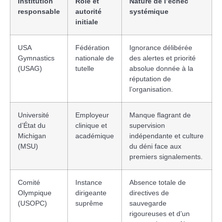
Institution
Rôle et
Nature de l’échec
responsable
autorité
systémique
initiale
USA
Fédération
Ignorance délibérée
Gymnastics
nationale de
des alertes et priorité
(USAG)
tutelle
absolue donnée à la
réputation de
l’organisation.
Université
Employeur
Manque flagrant de
d’État du
clinique et
supervision
Michigan
académique
indépendante et culture
(MSU)
du déni face aux
premiers signalements.
Comité
Instance
Absence totale de
Olympique
dirigeante
directives de
(USOPC)
suprême
sauvegarde
rigoureuses et d’un