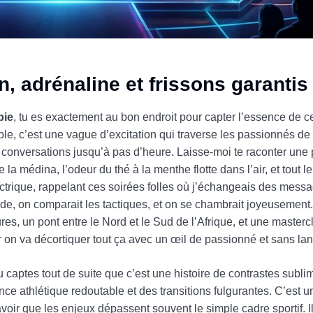
, adrénaline et frissons garantis
bie
, tu es exactement au bon endroit pour capter l’essence de c
, c’est une vague d’excitation qui traverse les passionnés de 
s conversations jusqu’à pas d’heure. Laisse-moi te raconter une p
a médina, l’odeur du thé à la menthe flotte dans l’air, et tout 
lectrique, rappelant ces soirées folles où j’échangeais des mes
de, on comparait les tactiques, et on se chambrait joyeusement.
ures, un pont entre le Nord et le Sud de l’Afrique, et une masterc
ar on va décortiquer tout ça avec un œil de passionné et sans la
 captes tout de suite que c’est une histoire de contrastes sublim
ance athlétique redoutable et des transitions fulgurantes. C’est 
voir que les enjeux dépassent souvent le simple cadre sportif. Il 