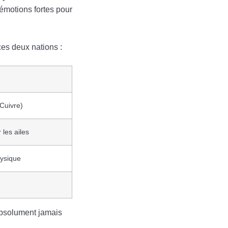
 émotions fortes pour
ces deux nations :
Cuivre)
 les ailes
hysique
 absolument jamais