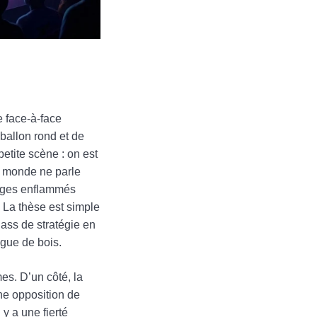
e face-à-face
ballon rond et de
etite scène : on est
le monde ne parle
sages enflammés
 La thèse est simple
lass de stratégie en
ngue de bois.
es. D’un côté, la
une opposition de
y a une fierté