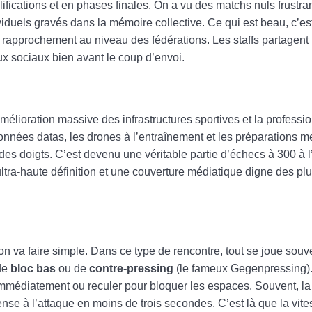
ications et en phases finales. On a vu des matchs nuls frustrant
iduels gravés dans la mémoire collective. Ce qui est beau, c’est 
 rapprochement au niveau des fédérations. Les staffs partagent 
aux sociaux bien avant le coup d’envoi.
élioration massive des infrastructures sportives et la professi
données datas, les drones à l’entraînement et les préparations 
es doigts. C’est devenu une véritable partie d’échecs à 300 à l
 ultra-haute définition et une couverture médiatique digne des pl
n va faire simple. Dans ce type de rencontre, tout se joue souve
 de
bloc bas
ou de
contre-pressing
(le fameux Gegenpressing)
er immédiatement ou reculer pour bloquer les espaces. Souvent, l
ense à l’attaque en moins de trois secondes. C’est là que la vi