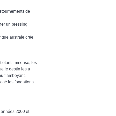
 retournements de
ner un pressing
rique australe crée
nt étant immense, les
 le destin les a
eu flamboyant,
posé les fondations
es années 2000 et