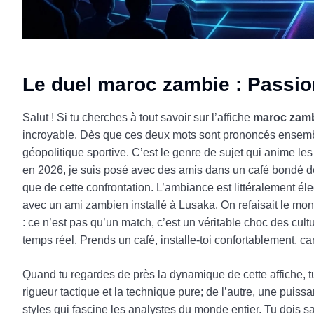
Le duel maroc zambie : Passion
Salut ! Si tu cherches à tout savoir sur l’affiche
maroc zam
incroyable. Dès que ces deux mots sont prononcés ensemble
géopolitique sportive. C’est le genre de sujet qui anime le
en 2026, je suis posé avec des amis dans un café bondé de l
que de cette confrontation. L’ambiance est littéralement é
avec un ami zambien installé à Lusaka. On refaisait le mon
: ce n’est pas qu’un match, c’est un véritable choc des cult
temps réel. Prends un café, installe-toi confortablement, c
Quand tu regardes de près la dynamique de cette affiche, tu
rigueur tactique et la technique pure; de l’autre, une puiss
styles qui fascine les analystes du monde entier. Tu dois sa