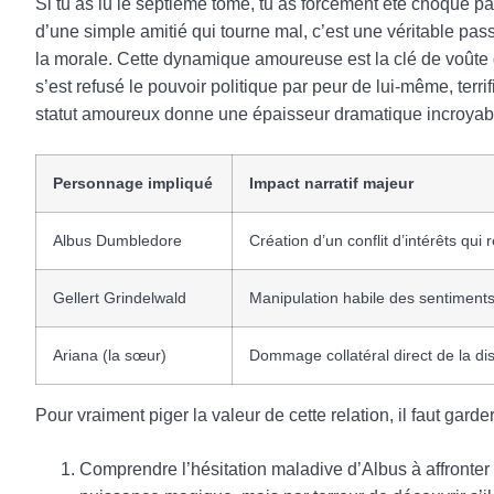
Si tu as lu le septième tome, tu as forcément été choqué par
d’une simple amitié qui tourne mal, c’est une véritable pas
la morale. Cette dynamique amoureuse est la clé de voûte de 
s’est refusé le pouvoir politique par peur de lui-même, terr
statut amoureux donne une épaisseur dramatique incroyable 
Personnage impliqué
Impact narratif majeur
Albus Dumbledore
Création d’un conflit d’intérêts qui 
Gellert Grindelwald
Manipulation habile des sentiments
Ariana (la sœur)
Dommage collatéral direct de la dis
Pour vraiment piger la valeur de cette relation, il faut garder
Comprendre l’hésitation maladive d’Albus à affronter