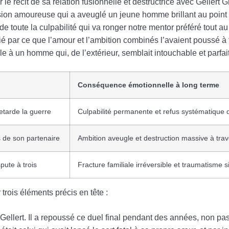
 le récit de sa relation fusionnelle et destructrice avec Gellert 
sion amoureuse qui a aveuglé un jeune homme brillant au point d
toute la culpabilité qui va ronger notre mentor préféré tout au l
ifié par ce que l’amour et l’ambition combinés l’avaient poussé à 
à un homme qui, de l’extérieur, semblait intouchable et parfait
Conséquence émotionnelle à long terme
retarde la guerre
Culpabilité permanente et refus systématique d
 de son partenaire
Ambition aveugle et destruction massive à trav
pute à trois
Fracture familiale irréversible et traumatisme s
 trois éléments précis en tête :
 Gellert. Il a repoussé ce duel final pendant des années, non p