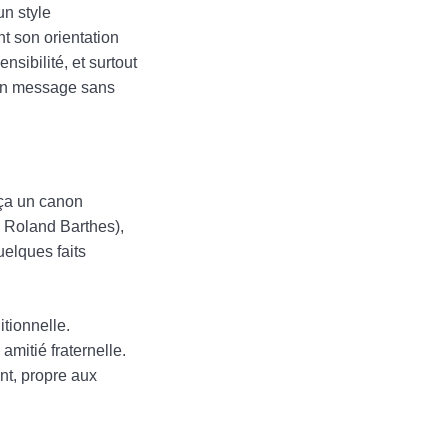
un style
t son orientation
sibilité, et surtout
r un message sans
 ça un canon
e Roland Barthes),
uelques faits
tionnelle.
mitié fraternelle.
nt, propre aux