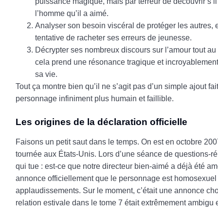
puissance magique, mais par terreur de découvrir s’il é
l’homme qu’il a aimé.
Analyser son besoin viscéral de protéger les autres, e
tentative de racheter ses erreurs de jeunesse.
Décrypter ses nombreux discours sur l’amour tout au l
cela prend une résonance tragique et incroyablement
sa vie.
Tout ça montre bien qu’il ne s’agit pas d’un simple ajout fa
personnage infiniment plus humain et faillible.
Les origines de la déclaration officielle
Faisons un petit saut dans le temps. On est en octobre 2007. 
tournée aux États-Unis. Lors d’une séance de questions-ré
qui tue : est-ce que notre directeur bien-aimé a déjà été amo
annonce officiellement que le personnage est homosexuel e
applaudissements. Sur le moment, c’était une annonce choc c
relation estivale dans le tome 7 était extrêmement ambigu 