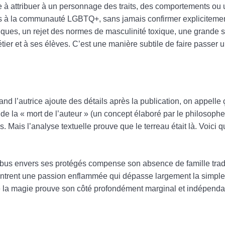
e à attribuer à un personnage des traits, des comportements ou 
ciés à la communauté LGBTQ+, sans jamais confirmer explicitemen
iques, un rejet des normes de masculinité toxique, une grande sen
étier et à ses élèves. C’est une manière subtile de faire passe
and l’autrice ajoute des détails après la publication, on appelle
 de la « mort de l’auteur » (un concept élaboré par le philosoph
as. Mais l’analyse textuelle prouve que le terreau était là. Voici q
bus envers ses protégés compense son absence de famille tradi
ntrent une passion enflammée qui dépasse largement la simple a
 de la magie prouve son côté profondément marginal et indépenda