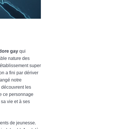
dore gay
qui
table nature des
t établissement super
n a fini par dériver
hangé notre
i découvrent les
 de ce personnage
sa vie et à ses
ments de jeunesse.