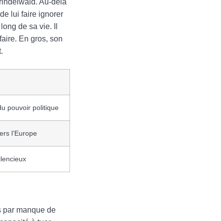
Grindelwald. Au-delà
e lui faire ignorer
ong de sa vie. Il
faire. En gros, son
.
u pouvoir politique
ers l’Europe
ilencieux
as par manque de