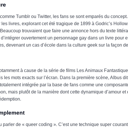
ure
s comme Tumblr ou Twitter, les fans se sont emparés du concept.
r les livres, explorant cet été tragique de 1899 à Godric’s Hollow.
e. Beaucoup trouvaient que faire une annonce hors du texte littéra
ue d’intégrer ouvertement un personnage gay dans un livre pour 
s, devenant un cas d’école dans la culture geek sur la façon de 
, notamment à cause de la série de films Les Animaux Fantastique
s les mots exacts sur l’écran. Dans la première scène, Albus dit
 est totalement intégrée par la base de fans comme une composant
non, mais plutôt de la manière dont cette dynamique d’amour et
rédemption.
simplement
ndu parler de « queer coding ». C’est une technique super couran