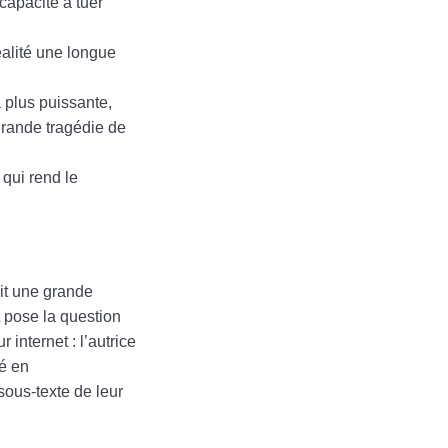
ncapacité à tuer
éalité une longue
 plus puissante,
grande tragédie de
 qui rend le
ait une grande
 pose la question
 internet : l’autrice
é en
sous-texte de leur