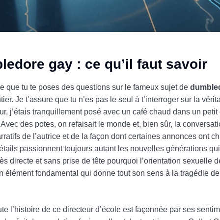
edore gay : ce qu’il faut savoir
rce que tu te poses des questions sur le fameux sujet de
dumble
r. Je t’assure que tu n’es pas le seul à t’interroger sur la véri
jour, j’étais tranquillement posé avec un café chaud dans un peti
Avec des potes, on refaisait le monde et, bien sûr, la conversatio
ratifs de l’autrice et de la façon dont certaines annonces ont c
 détails passionnent toujours autant les nouvelles générations qu
très directe et sans prise de tête pourquoi l’orientation sexuelle
un élément fondamental qui donne tout son sens à la tragédie de 
te l’histoire de ce directeur d’école est façonnée par ses senti