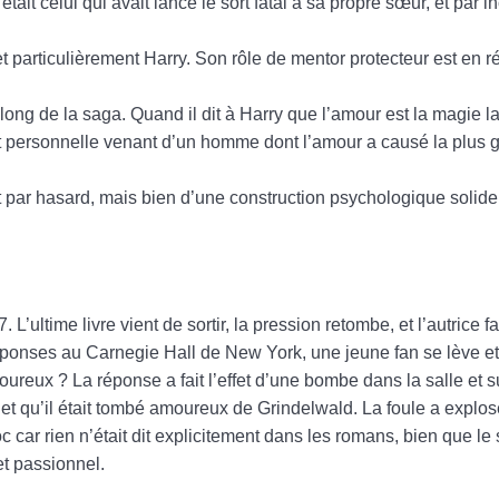
tait celui qui avait lancé le sort fatal à sa propre sœur, et par i
t particulièrement Harry. Son rôle de mentor protecteur est en r
ong de la saga. Quand il dit à Harry que l’amour est la magie la
 personnelle venant d’un homme dont l’amour a causé la plus 
it par hasard, mais bien d’une construction psychologique solide
L’ultime livre vient de sortir, la pression retombe, et l’autrice f
ponses au Carnegie Hall de New York, une jeune fan se lève et
ureux ? La réponse a fait l’effet d’une bombe dans la salle et sur
t qu’il était tombé amoureux de Grindelwald. La foule a explos
ar rien n’était dit explicitement dans les romans, bien que le 
et passionnel.