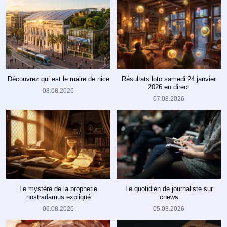
Découvrez qui est le maire de nice
Résultats loto samedi 24 janvier
2026 en direct
08.08.2026
07.08.2026
Le mystère de la prophetie
Le quotidien de journaliste sur
nostradamus expliqué
cnews
06.08.2026
05.08.2026