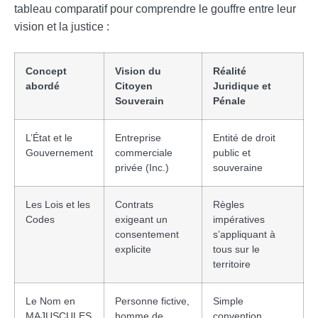
tableau comparatif pour comprendre le gouffre entre leur
vision et la justice :
Concept
Vision du
Réalité
abordé
Citoyen
Juridique et
Souverain
Pénale
L’État et le
Entreprise
Entité de droit
Gouvernement
commerciale
public et
privée (Inc.)
souveraine
Les Lois et les
Contrats
Règles
Codes
exigeant un
impératives
consentement
s’appliquant à
explicite
tous sur le
territoire
Le Nom en
Personne fictive,
Simple
MAJUSCULES
homme de
convention