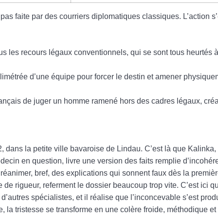
t pas faite par des courriers diplomatiques classiques. L’action s
s les recours légaux conventionnels, qui se sont tous heurtés 
llimétrée d’une équipe pour forcer le destin et amener physique
 français de juger un homme ramené hors des cadres légaux, cré
2, dans la petite ville bavaroise de Lindau. C’est là que Kalinka,
cin en question, livre une version des faits remplie d’incohér
a réanimer, bref, des explications qui sonnent faux dès la premiè
e de rigueur, referment le dossier beaucoup trop vite. C’est ici
 d’autres spécialistes, et il réalise que l’inconcevable s’est prod
e, la tristesse se transforme en une colère froide, méthodique et