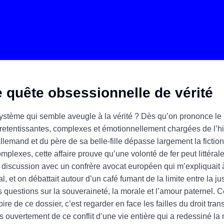
e quête obsessionnelle de vérité
 système qui semble aveugle à la vérité ? Dès qu’on prononce l
s retentissantes, complexes et émotionnellement chargées de l’hi
allemand et du père de sa belle-fille dépasse largement la fict
mplexes, cette affaire prouve qu’une volonté de fer peut littérale
ne discussion avec un confrère avocat européen qui m’expliquait 
l, et on débattait autour d’un café fumant de la limite entre la ju
 questions sur la souveraineté, la morale et l’amour paternel. C
re de ce dossier, c’est regarder en face les failles du droit transf
ons ouvertement de ce conflit d’une vie entière qui a redessiné l