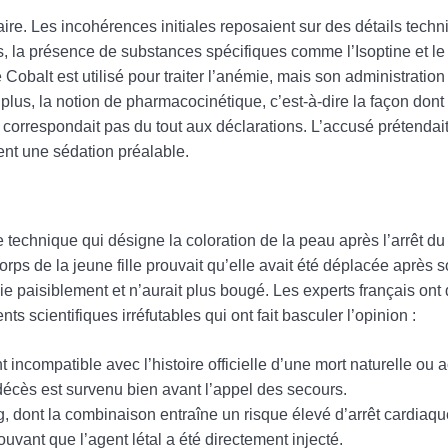
ire. Les incohérences initiales reposaient sur des détails techn
es, la présence de substances spécifiques comme l’Isoptine et le 
 Cobalt est utilisé pour traiter l’anémie, mais son administratio
 plus, la notion de pharmacocinétique, c’est-à-dire la façon dont
correspondait pas du tout aux déclarations. L’accusé prétendait 
ent une sédation préalable.
e technique qui désigne la coloration de la peau après l’arrêt d
orps de la jeune fille prouvait qu’elle avait été déplacée après 
mie paisiblement et n’aurait plus bougé. Les experts français on
 scientifiques irréfutables qui ont fait basculer l’opinion :
incompatible avec l’histoire officielle d’une mort naturelle ou a
 décès est survenu bien avant l’appel des secours.
 dont la combinaison entraîne un risque élevé d’arrêt cardiaqu
ant que l’agent létal a été directement injecté.