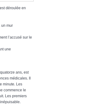
’est déroulée en
à un mur
ment l’accusé sur le
ant une
 quatorze ans, est
ences médicales. Il
re minute. Les
 que commence le
uit. Les premiers
 inépuisable.