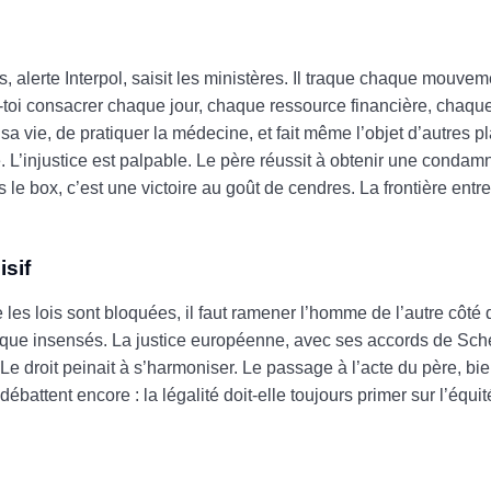
s, alerte Interpol, saisit les ministères. Il traque chaque mouvem
ne-toi consacrer chaque jour, chaque ressource financière, chaqu
sa vie, de pratiquer la médecine, et fait même l’objet d’autres p
’injustice est palpable. Le père réussit à obtenir une condamn
 box, c’est une victoire au goût de cendres. La frontière entre
isif
e les lois sont bloquées, il faut ramener l’homme de l’autre côté d
risque insensés. La justice européenne, avec ses accords de Sc
. Le droit peinait à s’harmoniser. Le passage à l’acte du père, bie
battent encore : la légalité doit-elle toujours primer sur l’équit