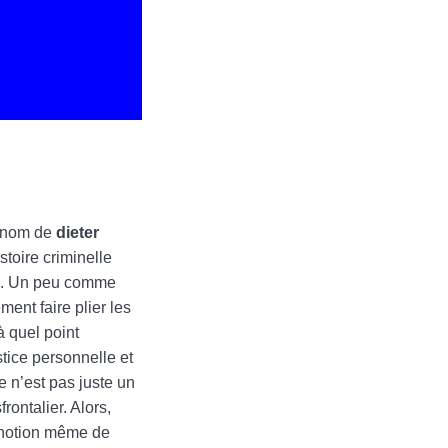
e nom de
dieter
stoire criminelle
ion. Un peu comme
ment faire plier les
à quel point
stice personnelle et
e n’est pas juste un
rontalier. Alors,
a notion même de