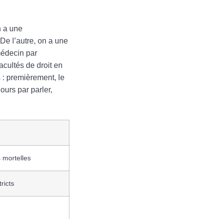
n a une
 De l’autre, on a une
médecin par
acultés de droit en
 : premièrement, le
ours par parler,
 mortelles
ricts