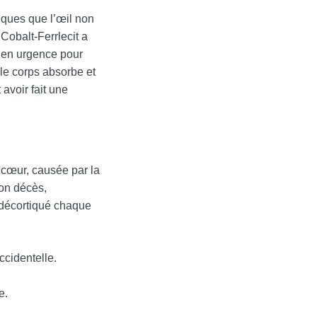
iques que l’œil non
Cobalt-Ferrlecit a
n en urgence pour
 le corps absorbe et
avoir fait une
u cœur, causée par la
son décès,
t décortiqué chaque
ccidentelle.
e.