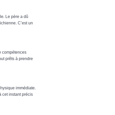
ble. Le père a dû
richienne. C’est un
 de compétences
out prêts à prendre
e physique immédiate.
 cet instant précis