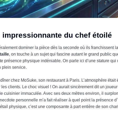
e impressionnante du chef étoilé
éralement dominer la pièce dès la seconde où ils franchissent la
aille
, on touche à un sujet qui fascine autant le grand public qu
ette présence physique indéniable. On parle ici d’une stature qui
 plein service.
 dîner chez MoSuke, son restaurant à Paris. L’atmosphère était é
er les clients. Le choc visuel ! On aurait sincèrement dit un joueu
 de cuisinier immaculée. Avec ses deux mètres environ, il surplo
cdote personnelle m’a fait réaliser à quel point la présence d’
 détail physique, c’est une composante à part entière de son chari