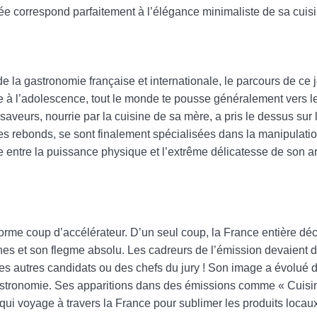
e correspond parfaitement à l’élégance minimaliste de sa cuisi
e la gastronomie française et internationale, le parcours de c
e à l’adolescence, tout le monde te pousse généralement vers le
 saveurs, nourrie par la cuisine de sa mère, a pris le dessus sur 
des rebonds, se sont finalement spécialisées dans la manipulatio
 entre la puissance physique et l’extrême délicatesse de son art
orme coup d’accélérateur. D’un seul coup, la France entière déc
nes et son flegme absolu. Les cadreurs de l’émission devaient d
 des autres candidats ou des chefs du jury ! Son image a évolué 
a gastronomie. Ses apparitions dans des émissions comme « Cuisi
t qui voyage à travers la France pour sublimer les produits locau