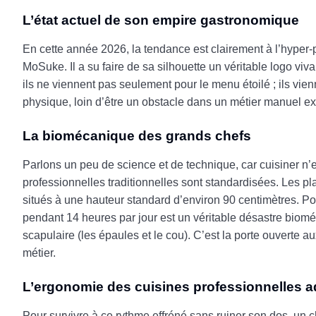
L’état actuel de son empire gastronomique
En cette année 2026, la tendance est clairement à l’hyper-
MoSuke. Il a su faire de sa silhouette un véritable logo vi
ils ne viennent pas seulement pour le menu étoilé ; ils vien
physique, loin d’être un obstacle dans un métier manuel exi
La biomécanique des grands chefs
Parlons un peu de science et de technique, car cuisiner n’e
professionnelles traditionnelles sont standardisées. Les pl
situés à une hauteur standard d’environ 90 centimètres. 
pendant 14 heures par jour est un véritable désastre biomé
scapulaire (les épaules et le cou). C’est la porte ouverte
métier.
L’ergonomie des cuisines professionnelles 
Pour survivre à ce rythme effréné sans ruiner son dos, un c