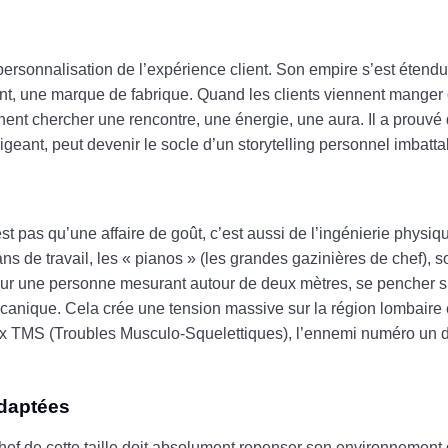
personnalisation de l’expérience client. Son empire s’est étend
vant, une marque de fabrique. Quand les clients viennent manger 
nent chercher une rencontre, une énergie, une aura. Il a prouvé 
geant, peut devenir le socle d’un storytelling personnel imbatta
st pas qu’une affaire de goût, c’est aussi de l’ingénierie physiq
ans de travail, les « pianos » (les grandes gazinières de chef),
Pour une personne mesurant autour de deux mètres, se pencher s
canique. Cela crée une tension massive sur la région lombaire e
 aux TMS (Troubles Musculo-Squelettiques), l’ennemi numéro un d
adaptées
hef de cette taille doit absolument repenser son environnement d