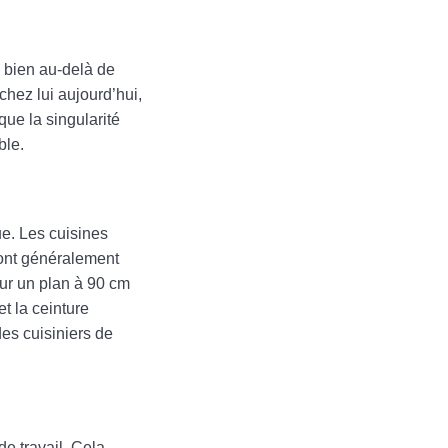
u bien au-delà de
chez lui aujourd’hui,
que la singularité
ble.
ue. Les cuisines
 sont généralement
ur un plan à 90 cm
t la ceinture
es cuisiniers de
e travail. Cela