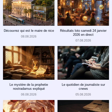
Découvrez qui est le maire de nice
Résultats loto samedi 24 janvier
2026 en direct
08.08.2026
07.08.2026
Le mystère de la prophetie
Le quotidien de journaliste sur
nostradamus expliqué
cnews
06.08.2026
05.08.2026