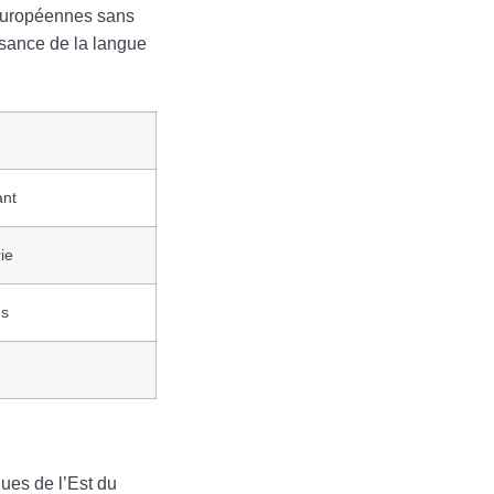
 européennes sans
issance de la langue
ant
ie
es
ues de l’Est du