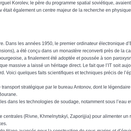
gueï Korolev, le père du programme spatial soviétique, avaient
iv était également un centre majeur de la recherche en physique
ère. Dans les années 1950, le premier ordinateur électronique d
sions), a été conçu dans un monastère reconverti près de la cap
urgeoise, a finalement été adoptée et poussée à son paroxysme
que massive a laissé un héritage direct. Le fait que l’IT soit auj
. Voici quelques faits scientifiques et techniques précis de l’é
ransport stratégique par le bureau Antonov, dont le légendaire
 Bourane.
es dans les technologies de soudage, notamment sous l’eau 
 centrales (Rivne, Khmelnytskyï, Zaporijjia) pour alimenter un r
xes.
s de titane avancés pour la construction de sous-marins et d’équ