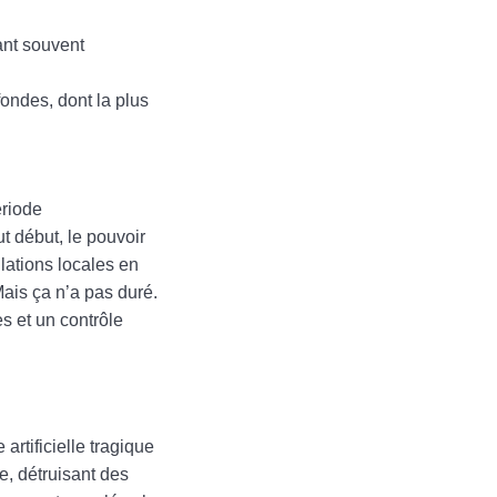
ant souvent
ondes, dont la plus
ériode
t début, le pouvoir
lations locales en
Mais ça n’a pas duré.
s et un contrôle
rtificielle tragique
e, détruisant des