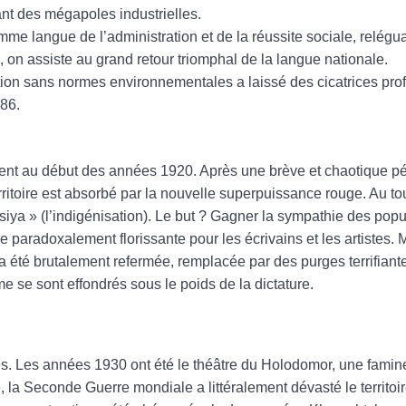
nt des mégapoles industrielles.
me langue de l’administration et de la réussite sociale, relégu
, on assiste au grand retour triomphal de la langue nationale.
ion sans normes environnementales a laissé des cicatrices prof
986.
ent au début des années 1920. Après une brève et chaotique p
ritoire est absorbé par la nouvelle superpuissance rouge. Au tou
siya » (l’indigénisation). Le but ? Gagner la sympathie des popu
e paradoxalement florissante pour les écrivains et les artistes. 
 a été brutalement refermée, remplacée par des purges terrifiante
 se sont effondrés sous le poids de la dictature.
s. Les années 1930 ont été le théâtre du Holodomor, une famine a
, la Seconde Guerre mondiale a littéralement dévasté le territoir