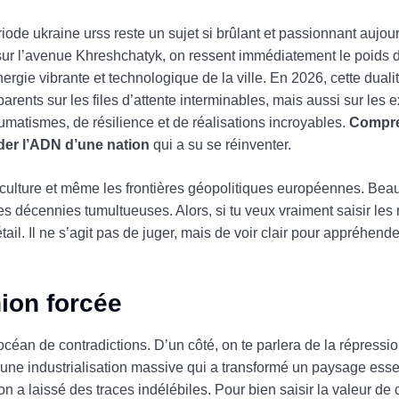
iode ukraine urss reste un sujet si brûlant et passionnant aujourd
ur l’avenue Khreshchatyk, on ressent immédiatement le poids de
rgie vibrante et technologique de la ville. En 2026, cette dualit
arents sur les files d’attente interminables, mais aussi sur les e
aumatismes, de résilience et de réalisations incroyables.
Compre
oder l’ADN d’une nation
qui a su se réinventer.
la culture et même les frontières géopolitiques européennes. Be
s décennies tumultueuses. Alors, si tu veux vraiment saisir les
il. Il ne s’agit pas de juger, mais de voir clair pour appréhende
ion forcée
céan de contradictions. D’un côté, on te parlera de la répressio
a une industrialisation massive qui a transformé un paysage esse
n a laissé des traces indélébiles. Pour bien saisir la valeur de 