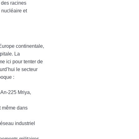
 des racines
 nucléaire et
’Europe continentale,
itale. La
 ici pour tenter de
ourd’hui le secteur
poque :
 An-225 Mriya,
et même dans
éseau industriel
ipements militaires