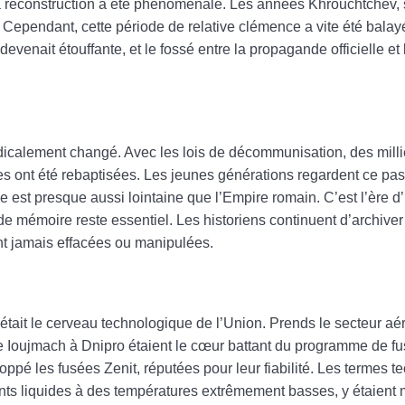
, la reconstruction a été phénoménale. Les années Khrouchtchev,
 Cependant, cette période de relative clémence a vite été balay
venait étouffante, et le fossé entre la propagande officielle et l
radicalement changé. Avec les lois de décommunisation, des milli
es ont été rebaptisées. Les jeunes générations regardent ce 
 est presque aussi lointaine que l’Empire romain. C’est l’ère d’
l de mémoire reste essentiel. Les historiens continuent d’archiv
nt jamais effacées ou manipulées.
 était le cerveau technologique de l’Union. Prends le secteur aér
e Ioujmach à Dnipro étaient le cœur battant du programme de fu
loppé les fusées Zenit, réputées pour leur fiabilité. Les termes
rants liquides à des températures extrêmement basses, y étaient m