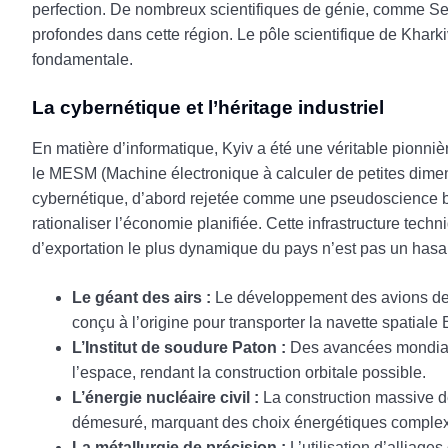
perfection. De nombreux scientifiques de génie, comme Ser
profondes dans cette région. Le pôle scientifique de Khark
fondamentale.
La cybernétique et l’héritage industriel
En matière d’informatique, Kyiv a été une véritable pionni
le MESM (Machine électronique à calculer de petites dimen
cybernétique, d’abord rejetée comme une pseudoscience bo
rationaliser l’économie planifiée. Cette infrastructure techni
d’exportation le plus dynamique du pays n’est pas un hasard
Le géant des airs :
Le développement des avions de t
conçu à l’origine pour transporter la navette spatiale
L’Institut de soudure Paton :
Des avancées mondial
l’espace, rendant la construction orbitale possible.
L’énergie nucléaire civil :
La construction massive de
démesuré, marquant des choix énergétiques comple
La métallurgie de précision :
L’utilisation d’alliage