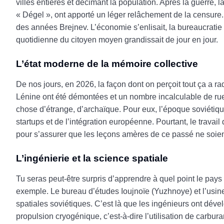
villes entières et décimant la population. Après la guerre
« Dégel », ont apporté un léger relâchement de la censure.
des années Brejnev. L’économie s’enlisait, la bureaucratie de
quotidienne du citoyen moyen grandissait de jour en jour.
L’état moderne de la mémoire collective
De nos jours, en 2026, la façon dont on perçoit tout ça a 
Lénine ont été démontées et un nombre incalculable de ru
chose d’étrange, d’archaïque. Pour eux, l’époque soviétique
startups et de l’intégration européenne. Pourtant, le travai
pour s’assurer que les leçons amères de ce passé ne soie
L’ingénierie et la science spatiale
Tu seras peut-être surpris d’apprendre à quel point le pays
exemple. Le bureau d’études Ioujnoïe (Yuzhnoye) et l’usin
spatiales soviétiques. C’est là que les ingénieurs ont déve
propulsion cryogénique, c’est-à-dire l’utilisation de carbu