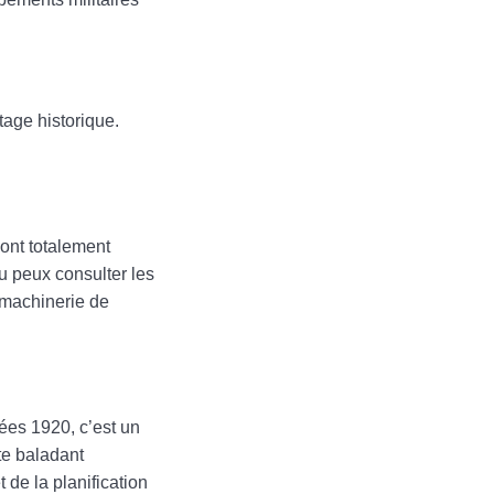
tage historique.
sont totalement
u peux consulter les
a machinerie de
ées 1920, c’est un
 te baladant
 de la planification