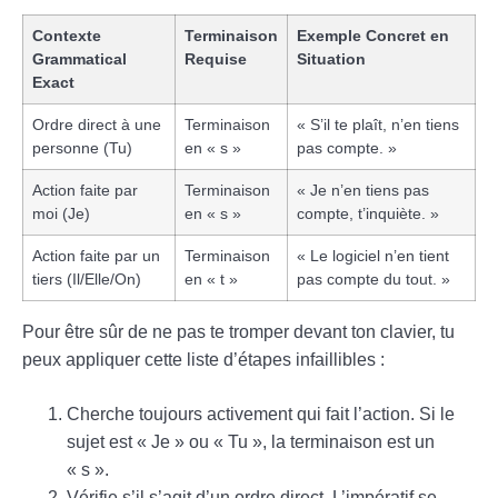
Contexte
Terminaison
Exemple Concret en
Grammatical
Requise
Situation
Exact
Ordre direct à une
Terminaison
« S’il te plaît, n’en tiens
personne (Tu)
en « s »
pas compte. »
Action faite par
Terminaison
« Je n’en tiens pas
moi (Je)
en « s »
compte, t’inquiète. »
Action faite par un
Terminaison
« Le logiciel n’en tient
tiers (Il/Elle/On)
en « t »
pas compte du tout. »
Pour être sûr de ne pas te tromper devant ton clavier, tu
peux appliquer cette liste d’étapes infaillibles :
Cherche toujours activement qui fait l’action. Si le
sujet est « Je » ou « Tu », la terminaison est un
« s ».
Vérifie s’il s’agit d’un ordre direct. L’impératif se