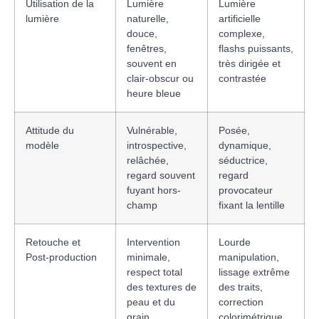
Utilisation de la
Lumière
Lumière
lumière
naturelle,
artificielle
douce,
complexe,
fenêtres,
flashs puissants,
souvent en
très dirigée et
clair-obscur ou
contrastée
heure bleue
Attitude du
Vulnérable,
Posée,
modèle
introspective,
dynamique,
relâchée,
séductrice,
regard souvent
regard
fuyant hors-
provocateur
champ
fixant la lentille
Retouche et
Intervention
Lourde
Post-production
minimale,
manipulation,
respect total
lissage extrême
des textures de
des traits,
peau et du
correction
grain
colorimétrique