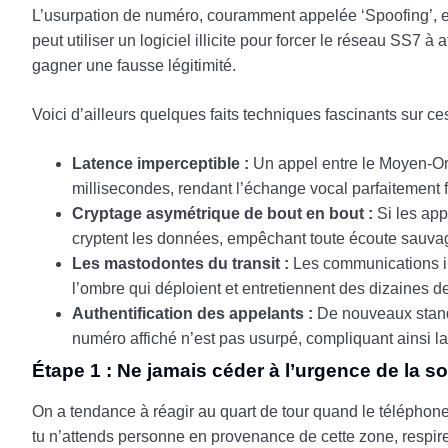
L’usurpation de numéro, couramment appelée ‘Spoofing’, exp
peut utiliser un logiciel illicite pour forcer le réseau SS7 à
gagner une fausse légitimité.
Voici d’ailleurs quelques faits techniques fascinants sur 
Latence imperceptible :
Un appel entre le Moyen-Orie
millisecondes, rendant l’échange vocal parfaitement f
Cryptage asymétrique de bout en bout :
Si les app
cryptent les données, empêchant toute écoute sauvag
Les mastodontes du transit :
Les communications in
l’ombre qui déploient et entretiennent des dizaines d
Authentification des appelants :
De nouveaux standa
numéro affiché n’est pas usurpé, compliquant ainsi l
Étape 1 : Ne jamais céder à l’urgence de la s
On a tendance à réagir au quart de tour quand le téléphone 
tu n’attends personne en provenance de cette zone, respire et