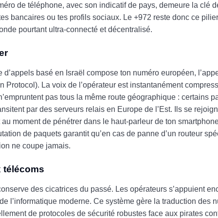
méro de téléphone, avec son indicatif de pays, demeure la clé d
s bancaires ou tes profils sociaux. Le +972 reste donc ce pilie
de pourtant ultra-connecté et décentralisé.
er
 d’appels basé en Israël compose ton numéro européen, l’appel 
ion Protocol). La voix de l’opérateur est instantanément compre
’empruntent pas tous la même route géographique : certains p
sitent par des serveurs relais en Europe de l’Est. Ils se rejoign
au moment de pénétrer dans le haut-parleur de ton smartphone
tation de paquets garantit qu’en cas de panne d’un routeur spéci
ion ne coupe jamais.
ux télécoms
conserve des cicatrices du passé. Les opérateurs s’appuient en
 de l’informatique moderne. Ce système gère la traduction des n
ellement de protocoles de sécurité robustes face aux pirates co