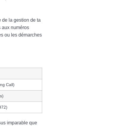
 de la gestion de ta
es aux numéros
ues ou les démarches
ng Call)
s)
972)
essus imparable que