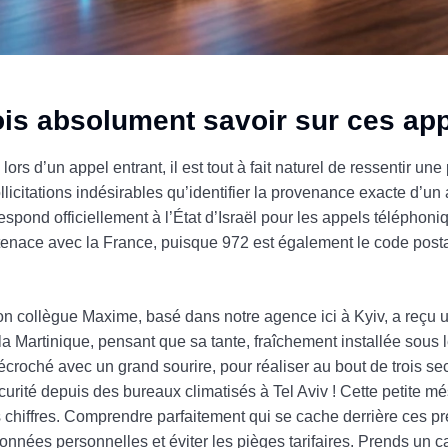
dois absolument savoir sur ces ap
lors d’un appel entrant, il est tout à fait naturel de ressentir un
llicitations indésirables qu’identifier la provenance exacte d’un
espond officiellement à l’État d’Israël pour les appels téléphoni
tenace avec la France, puisque 972 est également le code post
on collègue Maxime, basé dans notre agence ici à Kyiv, a reçu 
ec la Martinique, pensant que sa tante, fraîchement installée sous 
 décroché avec un grand sourire, pour réaliser au bout de trois 
urité depuis des bureaux climatisés à Tel Aviv ! Cette petite m
 chiffres. Comprendre parfaitement qui se cache derrière ces pré
onnées personnelles et éviter les pièges tarifaires. Prends un caf