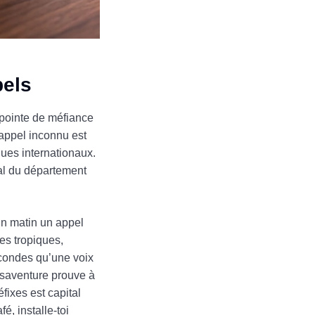
pels
e pointe de méfiance
 appel inconnu est
ques internationaux.
al du département
un matin un appel
les tropiques,
secondes qu’une voix
ésaventure prouve à
fixes est capital
é, installe-toi