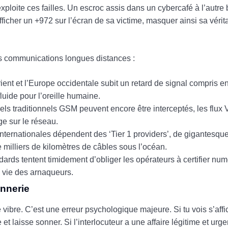
loite ces failles. Un escroc assis dans un cybercafé à l’autre 
 afficher un +972 sur l’écran de sa victime, masquer ainsi sa vérita
ces communications longues distances :
nt et l’Europe occidentale subit un retard de signal compris en
luide pour l’oreille humaine.
els traditionnels GSM peuvent encore être interceptés, les flux 
e sur le réseau.
ternationales dépendent des ‘Tier 1 providers’, de gigantesque
e milliers de kilomètres de câbles sous l’océan.
rds tentent timidement d’obliger les opérateurs à certifier nu
a vie des arnaqueurs.
onnerie
vibre. C’est une erreur psychologique majeure. Si tu vois s’aff
 laisse sonner. Si l’interlocuteur a une affaire légitime et urgent