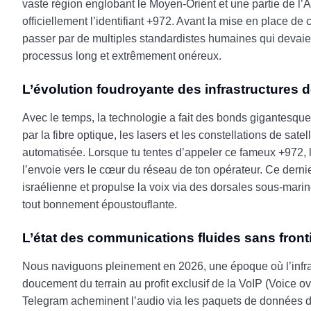
vaste région englobant le Moyen-Orient et une partie de l’A
officiellement l’identifiant +972. Avant la mise en place de
passer par de multiples standardistes humaines qui devai
processus long et extrêmement onéreux.
L’évolution foudroyante des infrastructures
Avec le temps, la technologie a fait des bonds gigantesqu
par la fibre optique, les lasers et les constellations de sate
automatisée. Lorsque tu tentes d’appeler ce fameux +972, l’
l’envoie vers le cœur du réseau de ton opérateur. Ce dernier 
israélienne et propulse la voix via des dorsales sous-marine
tout bonnement époustouflante.
L’état des communications fluides sans front
Nous naviguons pleinement en 2026, une époque où l’infras
doucement du terrain au profit exclusif de la VoIP (Voice 
Telegram acheminent l’audio via les paquets de données d’i