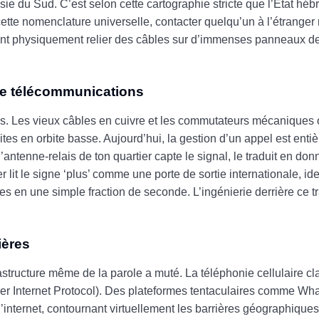
sie du Sud. C’est selon cette cartographie stricte que l’État héb
 cette nomenclature universelle, contacter quelqu’un à l’étranger 
ent physiquement relier des câbles sur d’immenses panneaux de
 de télécommunications
es. Les vieux câbles en cuivre et les commutateurs mécaniques 
llites en orbite basse. Aujourd’hui, la gestion d’un appel est ent
antenne-relais de ton quartier capte le signal, le traduit en do
lit le signe ‘plus’ comme une porte de sortie internationale, iden
s en une simple fraction de seconde. L’ingénierie derrière ce tra
ières
tructure même de la parole a muté. La téléphonie cellulaire cl
over Internet Protocol). Des plateformes tentaculaires comme Wh
nternet, contournant virtuellement les barrières géographiques.