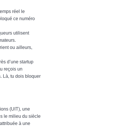
temps réel le
à bloqué ce numéro
ueurs utilisent
mateurs.
ent ou ailleurs,
rès d’une startup
u reçois un
 Là, tu dois bloquer
ions (UIT), une
 le milieu du siècle
attribuée à une