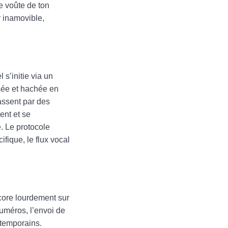
e voûte de ton
r inamovible,
s’initie via un
ssée et hachée en
assent par des
ent et se
. Le protocole
fique, le flux vocal
core lourdement sur
uméros, l’envoi de
ntemporains.