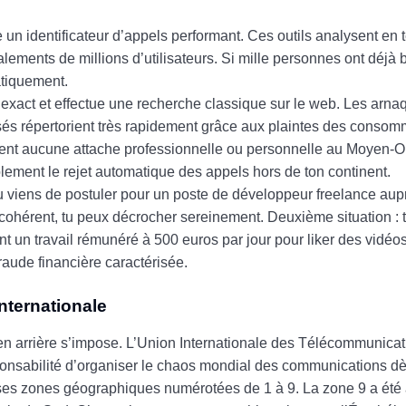
e un identificateur d’appels performant. Ces outils analysent en 
alements de millions d’utilisateurs. Si mille personnes ont déj
atiquement.
xact et effectue une recherche classique sur le web. Les arnaq
sés répertorient très rapidement grâce aux plaintes des consom
ent aucune attache professionnelle ou personnelle au Moyen-Ori
plement le rejet automatique des appels hors de ton continent.
tu viens de postuler pour un poste de développeur freelance aup
cohérent, tu peux décrocher sereinement. Deuxième situation : t
un travail rémunéré à 500 euros par jour pour liker des vidéos.
raude financière caractérisée.
nternationale
ur en arrière s’impose. L’Union Internationale des Télécommunicat
ponsabilité d’organiser le chaos mondial des communications dès
ses zones géographiques numérotées de 1 à 9. La zone 9 a été 