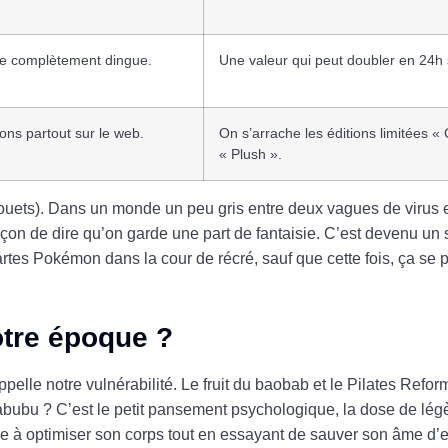
te complètement dingue.
Une valeur qui peut doubler en 24h 
ons partout sur le web.
On s’arrache les éditions limitées « 
« Plush ».
es jouets). Dans un monde un peu gris entre deux vagues de virus
çon de dire qu’on garde une part de fantaisie. C’est devenu un 
s Pokémon dans la cour de récré, sauf que cette fois, ça se 
otre époque ?
appelle notre vulnérabilité. Le fruit du baobab et le Pilates Refo
Labubu ? C’est le petit pansement psychologique, la dose de lég
he à optimiser son corps tout en essayant de sauver son âme d’e