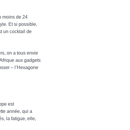
n moins de 24
le. Et si possible,
t un cocktail de
rs, on a tous envie
d’Afrique aux gadgets
ousser – l’Hexagone
ppe est
tte année, qui a
, la fatigue, elle,