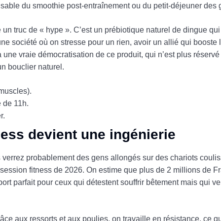
pensable du smoothie post-entraînement ou du petit-déjeuner des
e un truc de « hype ». C’est un prébiotique naturel de dingue qu
e société où on stresse pour un rien, avoir un allié qui booste 
à une vraie démocratisation de ce produit, qui n’est plus réservé 
un bouclier naturel.
muscles).
e de 11h.
r.
ness devient une ingénierie
s verrez probablement des gens allongés sur des chariots coulis
obsession fitness de 2026. On estime que plus de 2 millions de F
ort parfait pour ceux qui détestent souffrir bêtement mais qui ve
ce aux ressorts et aux poulies, on travaille en résistance, ce qu