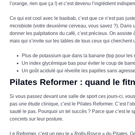
l’orange, rien que ça !) et c’est devenu l’ingrédient indis
Ce qui est cool avec le baobab, c’est que ce n’est pas just
microbiote (votre deuxième cerveau, vous savez ?). Dans un
donner les palpitations du café, c’est précieux. On assiste 
mais qui s’invite sur les tables de tous ceux qui cherchent 
Plus de potassium que dans la banane (top pour les 
Un index glycémique bas pour éviter le coup de barr
Un goût acidulé qui réveille les papilles sans agresse
Pilates Reformer : quand le fit
Si vous passez devant une salle de sport ces jours-ci, vou
pas une étude clinique, c’est le Pilates Reformer. C’est l’
sauté le pas. Pourquoi un tel succès ? Parce que c’est le sp
concrets sur leur posture.
Le Reformer, c’est un peu le « Rolls-Royce » du Pilates. Grâ