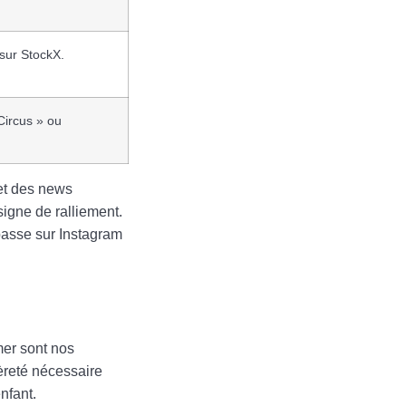
sur StockX.
Circus » ou
 et des news
signe de ralliement.
passe sur Instagram
rmer sont nos
èreté nécessaire
nfant.