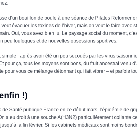
nez.
sse d’un bouillon de poule à une séance de Pilates Reformer e
ut évacuer les toxines de l’hiver, mais on veut le faire avec sty
main. Oui, vous avez bien lu. Le paysage social du moment, c’es
 peu loufoques et de nouvelles obsessions sportives.
 simple : après avoir été un peu secoués par les virus saisonnie
 Et pour ça, tous les moyens sont bons, du fruit ancestral venu 
pte pour vous ce mélange détonnant qui fait vibrer – et parfois t
enfin !)
ns de Santé publique France en ce début mars, l’épidémie de gri
. On a eu droit à une souche A(H3N2) particulièrement collante ce
usqu’à la fin février. Si les cabinets médicaux sont moins bondés