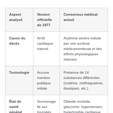
Aspect
Version
Consensus médical
analysé
officielle
actuel
de 1977
Cause du
Arrêt
Arythmie sévère induite
décès
cardiaque
par une surdose
naturel
médicamenteuse et des
efforts physiologiques
intenses
Toxicologie
Aucune
Présence de 14
mention
substances différentes
publique
(codéine, méthaqualone,
initiale
diazépam, etc.)
État de
Surmenage
Obésité morbide,
santé
lié aux
glaucome, hypertension,
général
tournées
hypertrophie cardiaque,